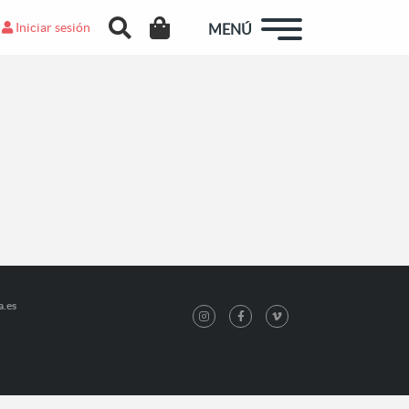
Iniciar sesión
MENÚ
a.es