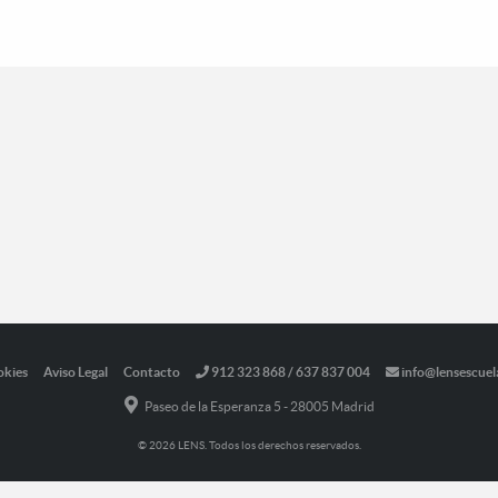
okies
Aviso Legal
Contacto
912 323 868 / 637 837 004
info@lensescuel
Paseo de la Esperanza 5 - 28005 Madrid
© 2026 LENS. Todos los derechos reservados.