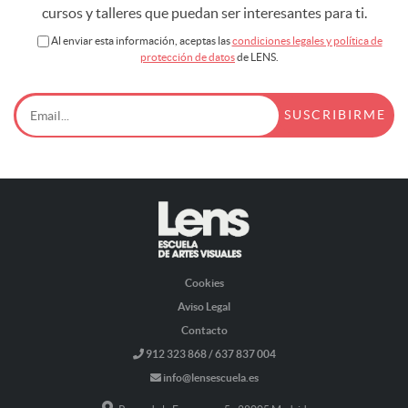
cursos y talleres que puedan ser interesantes para ti.
Al enviar esta información, aceptas las
condiciones legales y política de
protección de datos
de LENS.
Cookies
Aviso Legal
Contacto
912 323 868 / 637 837 004
info@lensescuela.es