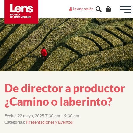
Iniciar sesión
De director a productor
¿Camino o laberinto?
Fecha:
22 mayo, 2025 7:30 pm
–
9:30 pm
Categorías:
Presentaciones y Eventos