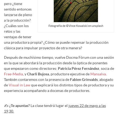
pero ¿tiene
sentido entonces
lanzarse de pleno
a la producción?
¿Cuáles son los
Fotografía de ©Vince Kowalski en unsplash
retos y las
ventajas de tener
una productora propia? ¿Cómo se puede repensar la producción
clásica para impulsar proyectos de otra manera?
Después de muchísimo tiempo, vuelve Docma Fórum con una sesión
en la que se abordará la producción desde la óptica de ponentes
que empezaron como directores:
Patricia Pérez Fernández
, socia de
Free-Media
, y
Charli Bujosa
, productore ejecutive de
Mansalva
.
También contaremos con la presencia de
Fabien Grinvalds
, abogado
de
Visual in Law
que explicará los distintos tipos de productora y su
experiencia acompañando a docenas de productores.
✍️
¿Te apuntas?
La clase tendrá lugar el
jueves 22 de mayo a las
19,30.