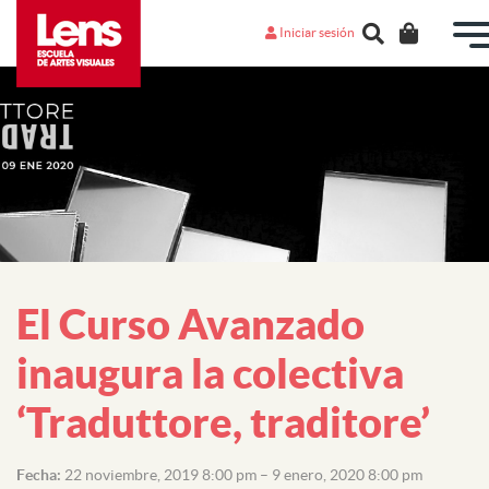
Iniciar sesión
El Curso Avanzado
inaugura la colectiva
‘Traduttore, traditore’
Fecha:
22 noviembre, 2019 8:00 pm
–
9 enero, 2020 8:00 pm