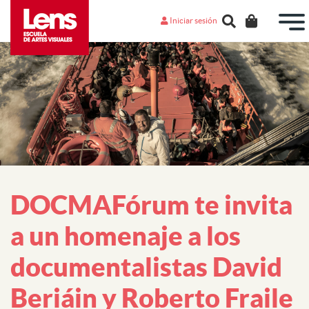
Iniciar sesión
DOCMAFórum te invita
a un homenaje a los
documentalistas David
Beriáin y Roberto Fraile