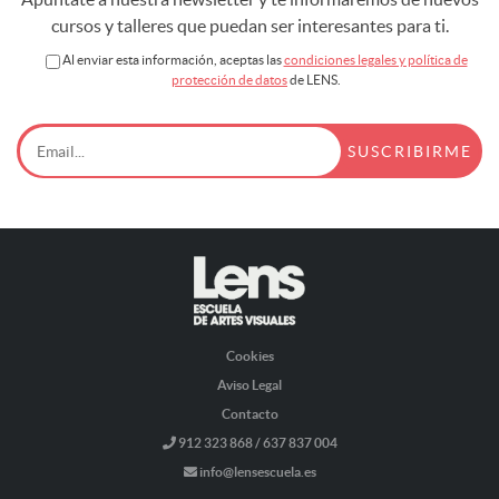
cursos y talleres que puedan ser interesantes para ti.
Al enviar esta información, aceptas las
condiciones legales y política de
protección de datos
de LENS.
Cookies
Aviso Legal
Contacto
912 323 868 / 637 837 004
info@lensescuela.es