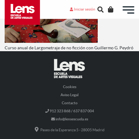
Iniciar sesión
Curso anual de Largometraje de no ficción con Guillermo G. Peydró
Cookies
Aviso Legal
Contacto
912 323 868 / 637 837 004
info@lensescuela.es
Paseo de la Esperanza 5 - 28005 Madrid