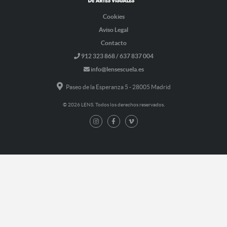
Cookies
Aviso Legal
Contacto
912 323 868 / 637 837 004
info@lensescuela.es
Paseo de la Esperanza 5 - 28005 Madrid
© 2026 LENS. Todos los derechos reservados.