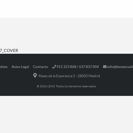
_7_COVER
okies
Aviso Legal
Contacto
912 323 868 / 637 837 004
info@lensescuel
Paseo de la Esperanza 5 - 28005 Madrid
© 2026 LENS. Todos los derechos reservados.