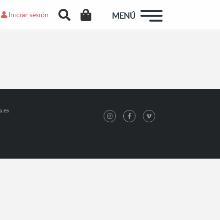
Iniciar sesión
MENÚ
a.es