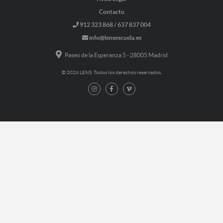
Contacto
912 323 868 / 637 837 004
info@lensescuela.es
Paseo de la Esperanza 5 - 28005 Madrid
© 2026 LENS. Todos los derechos reservados.