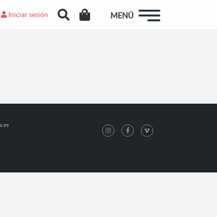
Iniciar sesión
MENÚ
a.es