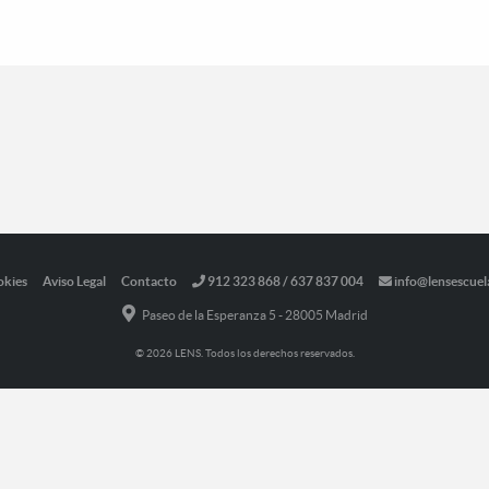
okies
Aviso Legal
Contacto
912 323 868 / 637 837 004
info@lensescuel
Paseo de la Esperanza 5 - 28005 Madrid
© 2026 LENS. Todos los derechos reservados.