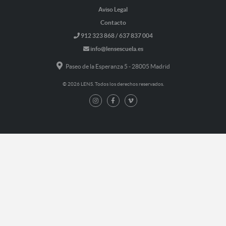
Aviso Legal
Contacto
912 323 868 / 637 837 004
info@lensescuela.es
Paseo de la Esperanza 5 - 28005 Madrid
© 2026 LENS. Todos los derechos reservados.