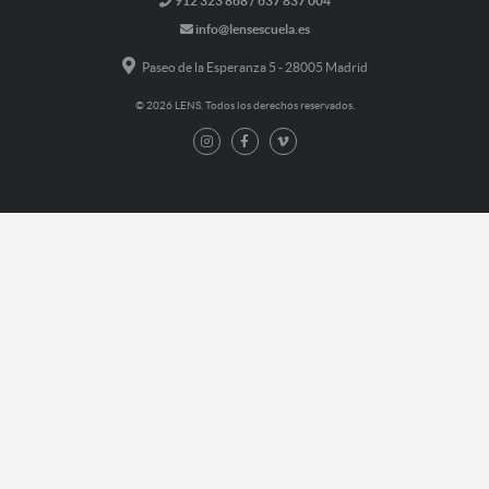
912 323 868 / 637 837 004
info@lensescuela.es
Paseo de la Esperanza 5 - 28005 Madrid
© 2026 LENS. Todos los derechos reservados.