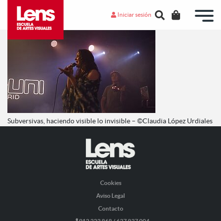
Iniciar sesión
Subversivas, haciendo visible lo invisible – ©Claudia López Urdiales
Cookies
Aviso Legal
Contacto