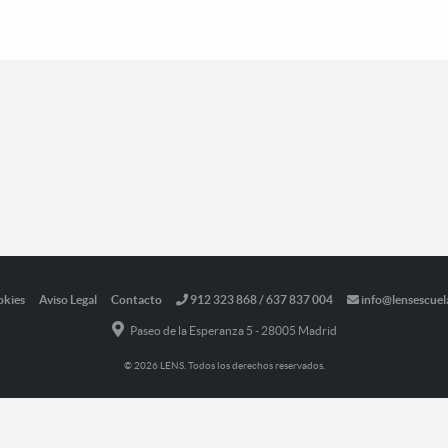
okies
Aviso Legal
Contacto
912 323 868 / 637 837 004
info@lensescuel
Paseo de la Esperanza 5 - 28005 Madrid
© 2026 LENS. Todos los derechos reservados.