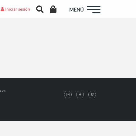
Iniciar sesión
MENÚ
a.es