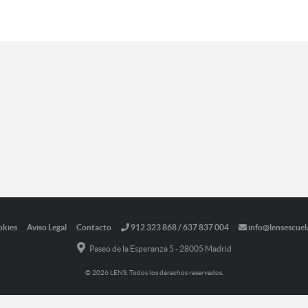
okies
Aviso Legal
Contacto
912 323 868 / 637 837 004
info@lensescuel
Paseo de la Esperanza 5 - 28005 Madrid
© 2026 LENS. Todos los derechos reservados.