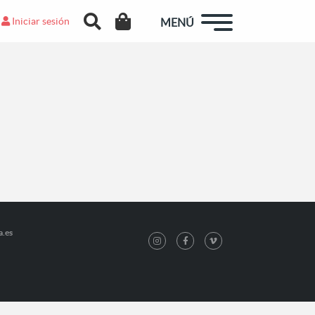
Iniciar sesión
MENÚ
a.es