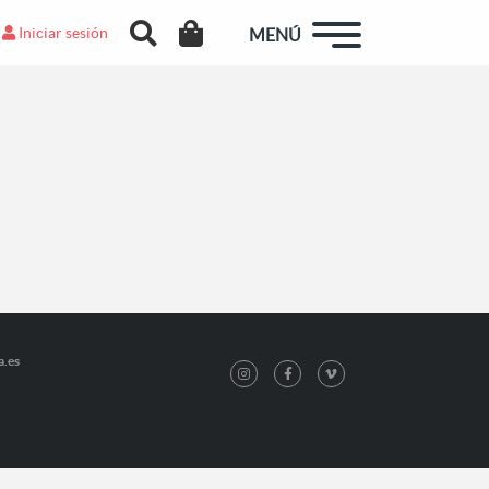
Iniciar sesión
MENÚ
a.es