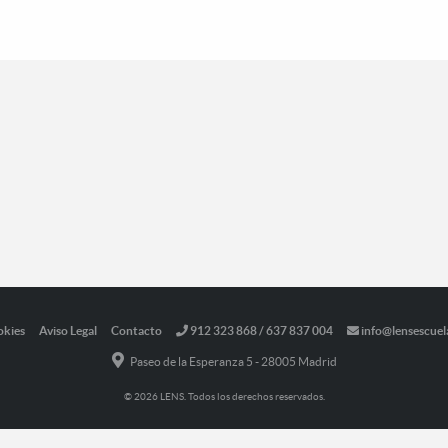
okies
Aviso Legal
Contacto
912 323 868 / 637 837 004
info@lensescuel
Paseo de la Esperanza 5 - 28005 Madrid
© 2026 LENS. Todos los derechos reservados.