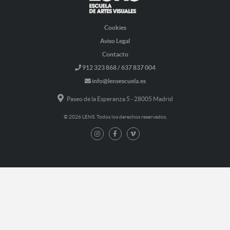
Cookies
Aviso Legal
Contacto
912 323 868 / 637 837 004
info@lensescuela.es
Paseo de la Esperanza 5 - 28005 Madrid
© 2026 LENS. Todos los derechos reservados.