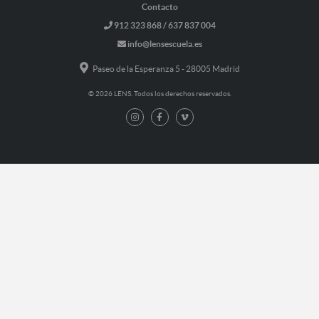
Contacto
912 323 868 / 637 837 004
info@lensescuela.es
Paseo de la Esperanza 5 - 28005 Madrid
© 2026 LENS. Todos los derechos reservados.