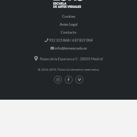
Cookies
Aviso Legal
Contacto
912 323 868 / 637 837 004
info@lensescuela.es
Paseo de la Esperanza 5 - 28005 Madrid
© 2026 LENS. Todos los derechos reservados.