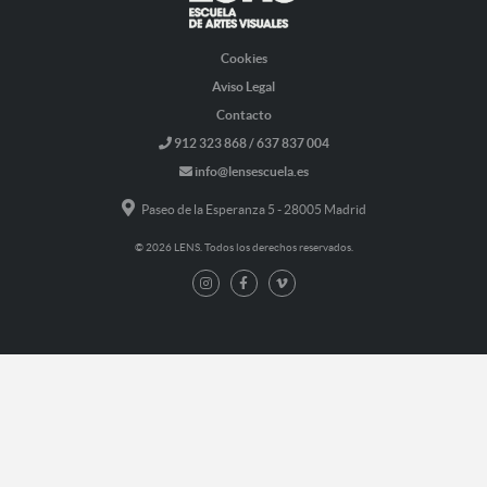
Cookies
Aviso Legal
Contacto
912 323 868 / 637 837 004
info@lensescuela.es
Paseo de la Esperanza 5 - 28005 Madrid
© 2026 LENS. Todos los derechos reservados.