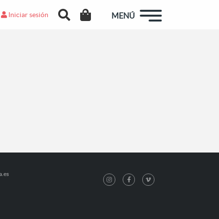
Iniciar sesión
MENÚ
a.es