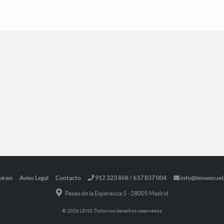
okies
Aviso Legal
Contacto
912 323 868 / 637 837 004
info@lensescuel
Paseo de la Esperanza 5 - 28005 Madrid
© 2026 LENS. Todos los derechos reservados.