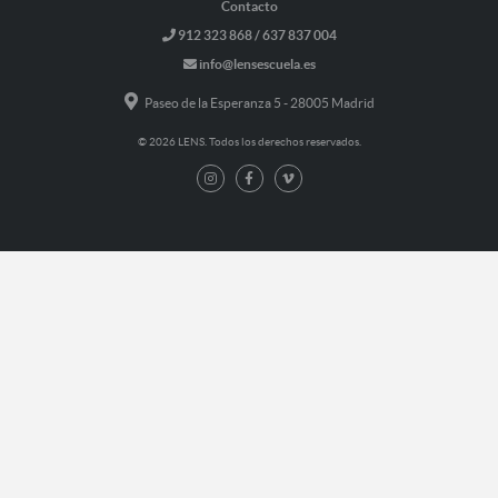
Contacto
912 323 868 / 637 837 004
info@lensescuela.es
Paseo de la Esperanza 5 - 28005 Madrid
© 2026 LENS. Todos los derechos reservados.