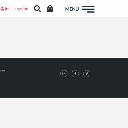
Iniciar sesión
MENÚ
a.es