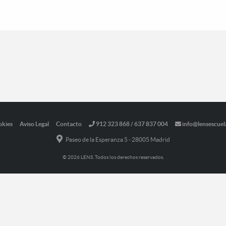
okies
Aviso Legal
Contacto
912 323 868 / 637 837 004
info@lensescuel
Paseo de la Esperanza 5 - 28005 Madrid
© 2026 LENS. Todos los derechos reservados.