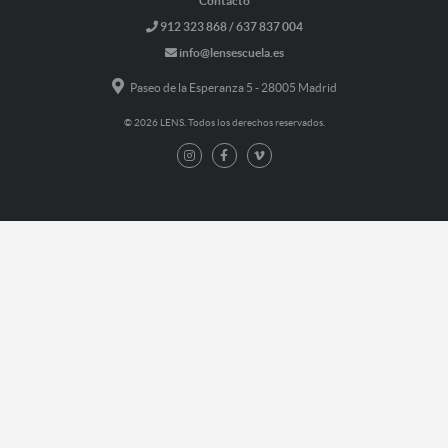
Contacto
912 323 868 / 637 837 004
info@lensescuela.es
Paseo de la Esperanza 5 - 28005 Madrid
© 2026 LENS. Todos los derechos reservados.