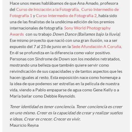
Hace unos meses hablábamos de que Ana Amado, profesora
del
Curso de Iniciación a la Fotografía,
Curso Intermedio de
Fotografía 1
y
Curso Intermedio de Fotografía 2
, había sido
una de las finalistas de la undécima edición de los premios
internacionales de fotografía
Sony World Photography
Awards
con su trabajo
Down Dance (Bailamos bajo la lluvia)
.
Ese mismo proyecto que nació con una gran ilusión, va a ser
expuesto del 7 al 23 de junio en la
Sede Afundación A Coruña
.
En él se profundiza en la diferencia como valor positivo.
Personas con Síndrome de Down son los modelos retratados,
mostrando una belleza que también quiere servir como
reivindicación de sus capacidades y de tantos aspectos que les
hacen iguales al resto. Esta exposición nace como homenaje a
la idea de que podemos ser estrellas en la película de nuestra
vida, viendo a Pablo empaparse de agua como Gene Kelly o a
María bailar como Debbie Reynolds.
Tener identidad es tener conciencia. Tener conciencia es creer
en uno mismo. Creer es la capacidad de crear y realizar sueños
e ideas. Crear es crecer. Crecer es vivir.
Mauricio Reyna