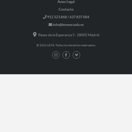
Aviso Legal
Contacto
912 323 868 / 637 837 004
info@lensescuela.es
Paseo de la Esperanza 5 - 28005 Madrid
© 2026 LENS. Todos los derechos reservados.