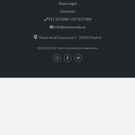
Aviso Legal
Contacto
912 323 868 / 637 837 004
info@lensescuela.es
Paseo de la Esperanza 5 - 28005 Madrid
© 2026 LENS. Todos los derechos reservados.