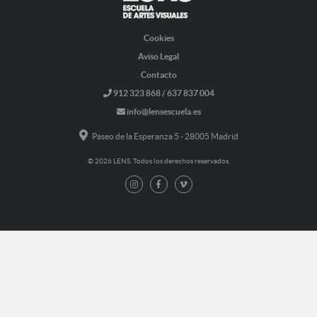
Cookies
Aviso Legal
Contacto
912 323 868 / 637 837 004
info@lensescuela.es
Paseo de la Esperanza 5 - 28005 Madrid
© 2026 LENS. Todos los derechos reservados.