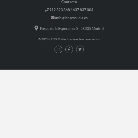
Contacto
912 323 868 / 637 837 004
info@lensescuela.es
Paseo de la Esperanza 5 - 28005 Madrid
© 2026 LENS. Todos los derechos reservados.