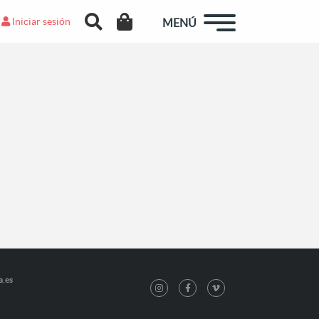
Iniciar sesión
MENÚ
a.es