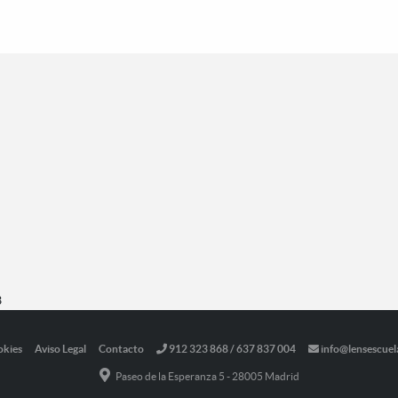
3
okies
Aviso Legal
Contacto
912 323 868 / 637 837 004
info@lensescuel
Paseo de la Esperanza 5 - 28005 Madrid