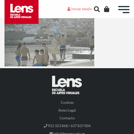
Iniciar sesión
Cookies
Aviso Legal
Contacto
912 323 868 / 637 837 004
info@lensescuela.es