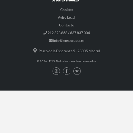
Cookies
Aviso Legal
Contacto
912 323 868 / 637 837 004
info@lensescuela.es
Paseo de la Esperanza 5 - 28005 Madrid
© 2026 LENS. Todos los derechos reservados.