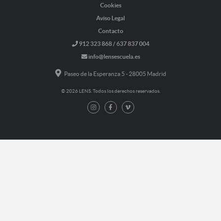
Cookies
Aviso Legal
Contacto
912 323 868 / 637 837 004
info@lensescuela.es
Paseo de la Esperanza 5 - 28005 Madrid
© 2026 LENS. Todos los derechos reservados.