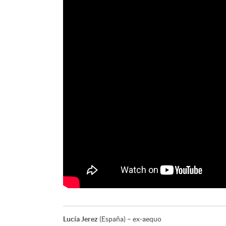
Lucía Jerez
(España) – ex-aequo