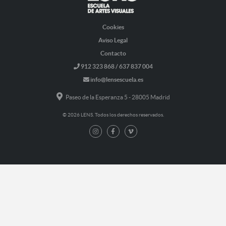
Cookies
Aviso Legal
Contacto
912 323 868 / 637 837 004
info@lensescuela.es
Paseo de la Esperanza 5 - 28005 Madrid
© 2026 LENS. Todos los derechos reservados.