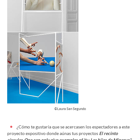
©Laura San Segundo
¿Cómo te gustaría que se acercasen los espectadores a este
proyecto expositivo donde aúnas tus proyectos
El recinto
circular, One can only give examples of it
y
Las hijas de Minerva
?