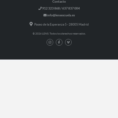
Contacto
912 323 868 / 637 837 004
info@lensescuela.es
Paseo de la Esperanza 5 - 28005 Madrid
© 2026 LENS. Todos los derechos reservados.