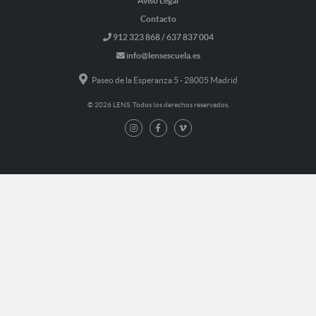
Aviso Legal
Contacto
912 323 868 / 637 837 004
info@lensescuela.es
Paseo de la Esperanza 5 - 28005 Madrid
© 2026 LENS. Todos los derechos reservados.