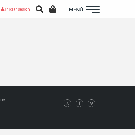
Iniciar sesión
MENÚ
a.es