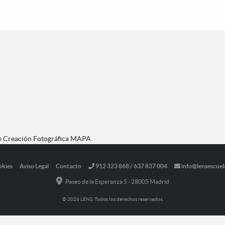
de Creación Fotográfica MAPA
okies
Aviso Legal
Contacto
912 323 868 / 637 837 004
info@lensescuel
Paseo de la Esperanza 5 - 28005 Madrid
© 2026 LENS. Todos los derechos reservados.