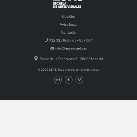
Cookies
Aviso Legal
Contacto
912 323 868 / 637 837 004
info@lensescuela.es
Paseo de la Esperanza 5 - 28005 Madrid
© 2026 LENS. Todos los derechos reservados.