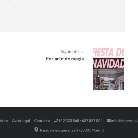
Siguiente →
Por arte de magia
okies
Aviso Legal
Contacto
912 323 868 / 637 837 004
info@lensescuel
Paseo de la Esperanza 5 - 28005 Madrid