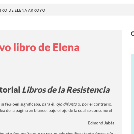
LIBRO DE ELENA ARROYO
O
vo libro de Elena
torial
Libros de la Resistencia
si feu-oeil significaba, para él,
ojo difunto
o, por el contrario,
ea de la página en blanco, bajo el ojo de la cual se consume el
Edmond Jabès
hoja) y
feu-oeil
(que, a su vez, puede significar tanto
fuego-ojo