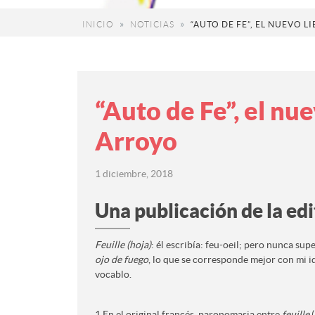
INICIO
NOTICIAS
“AUTO DE FE”, EL NUEVO 
“Auto de Fe”, el nue
Arroyo
1 diciembre, 2018
Una publicación de la edi
Feuille (hoja)
: él escribía: feu-oeil; pero nunca supe 
ojo de fuego
, lo que se corresponde mejor con mi id
vocablo.
1 En el original francés, paronomasia entre
feuille
(