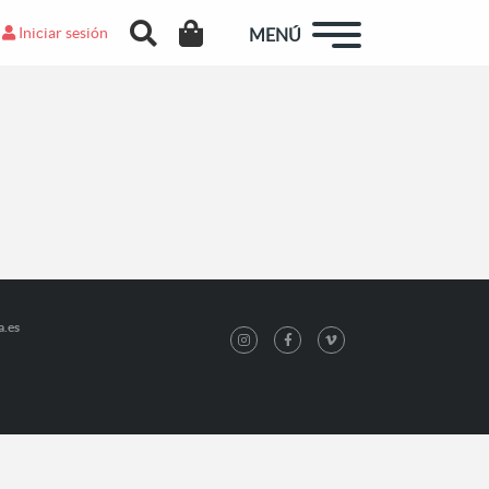
Iniciar sesión
MENÚ
a.es