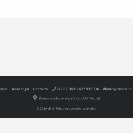
okies
Aviso Legal
Contacto
912 323 868 / 637 837 004
info@lensescuel
Paseo de la Esperanza 5 - 28005 Madrid
© 2026 LENS. Todos los derechos reservados.