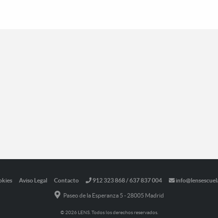
okies
Aviso Legal
Contacto
912 323 868 / 637 837 004
info@lensescuel
Paseo de la Esperanza 5 - 28005 Madrid
© 2026 LENS. Todos los derechos reservados.