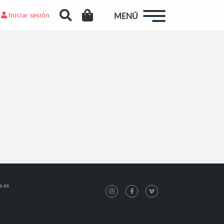
Iniciar sesión
MENÚ
a.es