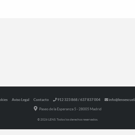
okies
Aviso Legal
Contacto
912 323 868 / 637 837 004
info@lensescuel
Paseo de la Esperanza 5 - 28005 Madrid
© 2026 LENS. Todos los derechos reservados.