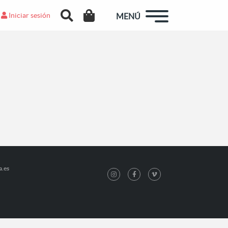
Iniciar sesión
MENÚ
a.es