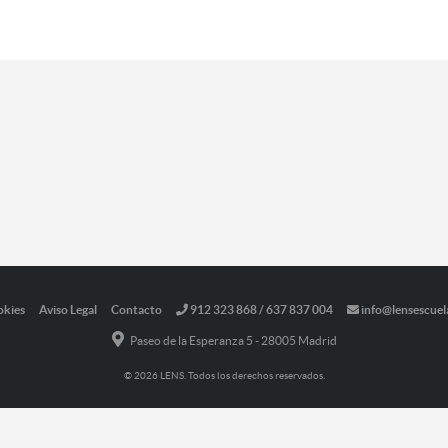
okies
Aviso Legal
Contacto
912 323 868 / 637 837 004
info@lensescuel
Paseo de la Esperanza 5 - 28005 Madrid
© 2026 LENS. Todos los derechos reservados.