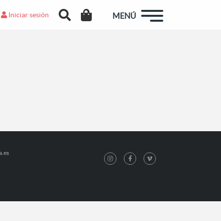
Iniciar sesión
MENÚ
a.es