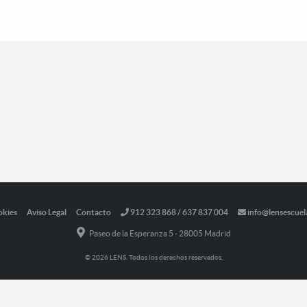
okies
Aviso Legal
Contacto
912 323 868 / 637 837 004
info@lensescuel
Paseo de la Esperanza 5 - 28005 Madrid
© 2026 LENS. Todos los derechos reservados.