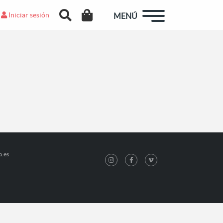
Iniciar sesión
MENÚ
a.es