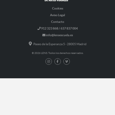
Cookies
Aviso Legal
Contacto
912 323 868 / 637 837 004
info@lensescuela.es
Paseo de la Esperanza 5 - 28005 Madrid
© 2026 LENS. Todos los derechos reservados.