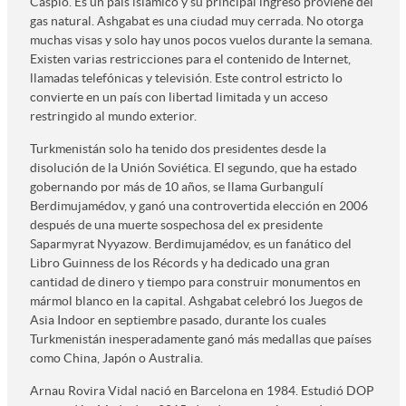
Caspio. Es un país islámico y su principal ingreso proviene del
gas natural. Ashgabat es una ciudad muy cerrada. No otorga
muchas visas y solo hay unos pocos vuelos durante la semana.
Existen varias restricciones para el contenido de Internet,
llamadas telefónicas y televisión. Este control estricto lo
convierte en un país con libertad limitada y un acceso
restringido al mundo exterior.
Turkmenistán solo ha tenido dos presidentes desde la
disolución de la Unión Soviética. El segundo, que ha estado
gobernando por más de 10 años, se llama Gurbangulí
Berdimujamédov, y ganó una controvertida elección en 2006
después de una muerte sospechosa del ex presidente
Saparmyrat Nyyazow. Berdimujamédov, es un fanático del
Libro Guinness de los Récords y ha dedicado una gran
cantidad de dinero y tiempo para construir monumentos en
mármol blanco en la capital. Ashgabat celebró los Juegos de
Asia Indoor en septiembre pasado, durante los cuales
Turkmenistán inesperadamente ganó más medallas que países
como China, Japón o Australia.
Arnau Rovira Vidal nació en Barcelona en 1984. Estudió DOP