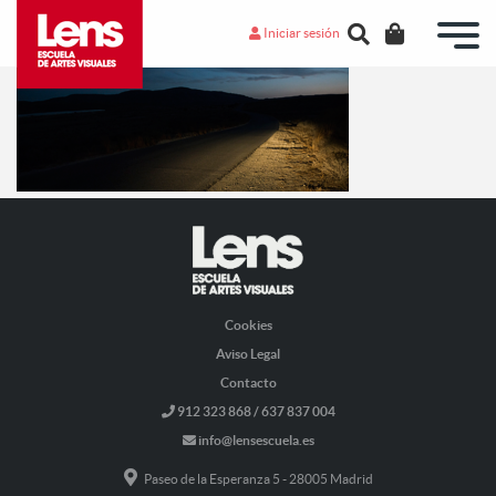
Iniciar sesión
Cookies
Aviso Legal
Contacto
912 323 868 / 637 837 004
info@lensescuela.es
Paseo de la Esperanza 5 - 28005 Madrid