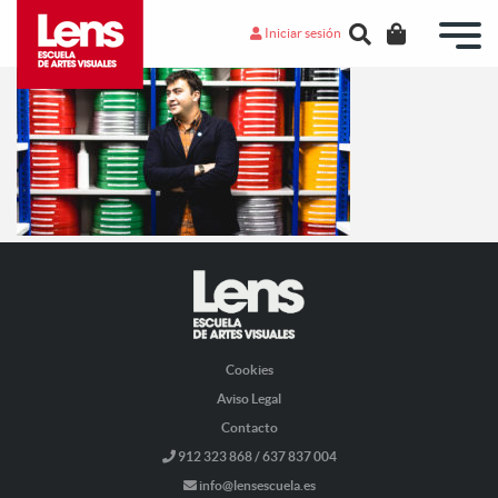
Iniciar sesión
Cookies
Aviso Legal
Contacto
912 323 868 / 637 837 004
info@lensescuela.es