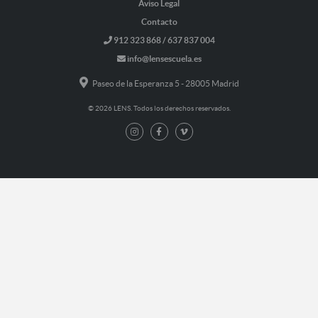
Aviso Legal
Contacto
912 323 868 / 637 837 004
info@lensescuela.es
Paseo de la Esperanza 5 - 28005 Madrid
© 2026 LENS. Todos los derechos reservados.